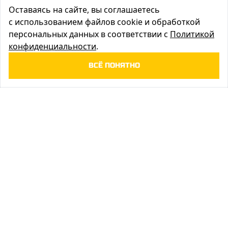
Оставаясь на сайте, вы соглашаетесь
с использованием файлов cookie и обработкой
персональных данных в соответствии с
Политикой
конфиденциальности
.
ВСЁ ПОНЯТНО
УЗНАТЬ БОЛЬШЕ
Судоходная компания ООО "Роузвуд Шиппинг"
образована 8 ноября 2006 года.
Компания занимает стабильное положение на
региональном и международном рынке
судоходства, пользуется авторитетом и
положительной деловой репутацией среди
классификационных обществ и морских
администраций, портовых властей,
государственных служб капитана порта, органов